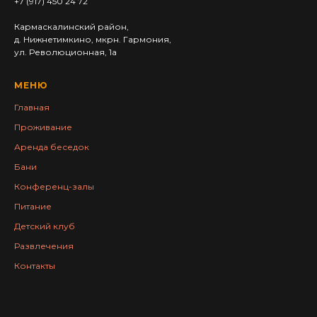
+7 (917) 450 24 72
Кармаскалинский район,
д. Нижнетимкино, мкрн. Гармония,
ул. Революционная, 1а
МЕНЮ
Главная
Проживание
Аренда беседок
Бани
Конференц-залы
Питание
Детский клуб
Раз влечения
Контакты
g